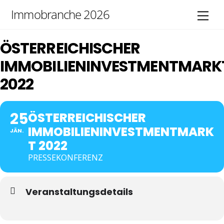
Skip
Immobranche 2026
Men
to
content
ÖSTERREICHISCHER
IMMOBILIENINVESTMENTMARK
2022
25
ÖSTERREICHISCHER
IMMOBILIENINVESTMENTMARK
JÄN.
T 2022
PRESSEKONFERENZ
Veranstaltungsdetails