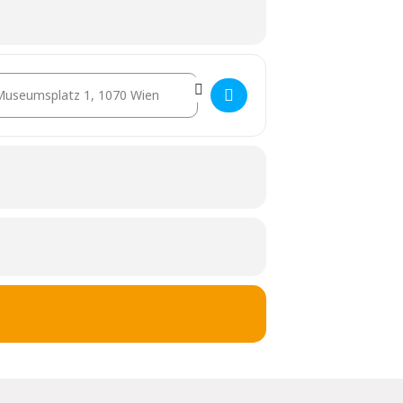
tination Address - Studio Visits []