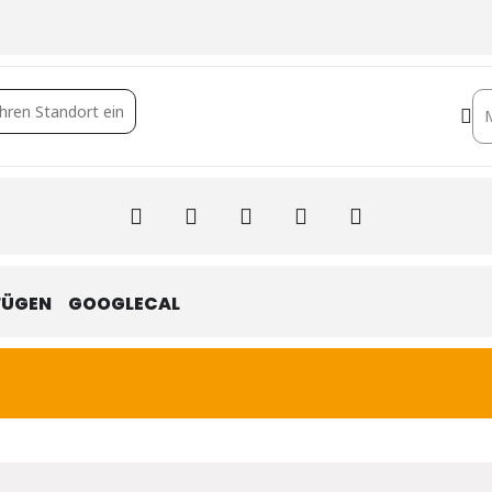
isits []
Des
FÜGEN
GOOGLECAL