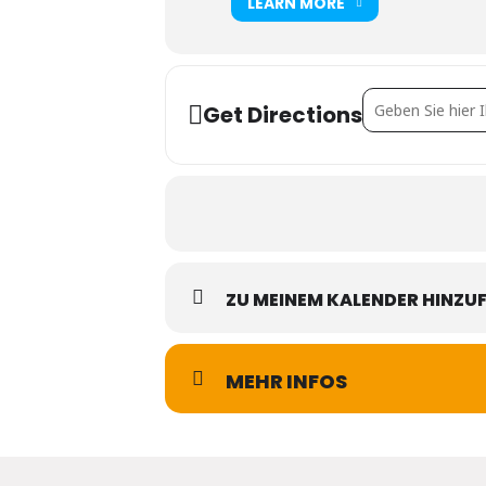
LEARN MORE
Address - Studio V
Get Directions
ZU MEINEM KALENDER HINZU
MEHR INFOS