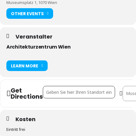
Museumsplatz 1, 1070 Wien
OTHER EVENTS
Veranstalter
Architekturzentrum Wien
LEARN MORE
Get
Address - Studio Visits []
Destina
Directions
Kosten
Eintritt frei