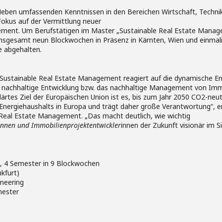
Neben umfassenden Kenntnissen in den Bereichen Wirtschaft, Technik
okus auf der Vermittlung neuer
ent. Um Berufstätigen im Master „Sustainable Real Estate Manageme
insgesamt neun Blockwochen in Präsenz in Kärnten, Wien und einmal
e abgehalten.
Sustainable Real Estate Management reagiert auf die dynamische En
 nachhaltige Entwicklung bzw. das nachhaltige Management von Imm
klärtes Ziel der Europäischen Union ist es, bis zum Jahr 2050 CO2-neut
nergiehaushalts in Europa und trägt daher große Verantwortung“, er
 Real Estate Management. „Das macht deutlich, wie wichtig
innen und Immobilienprojektentwickler
innen der Zukunft visionär im S
), 4 Semester in 9 Blockwochen
nkfurt)
ineering
mester