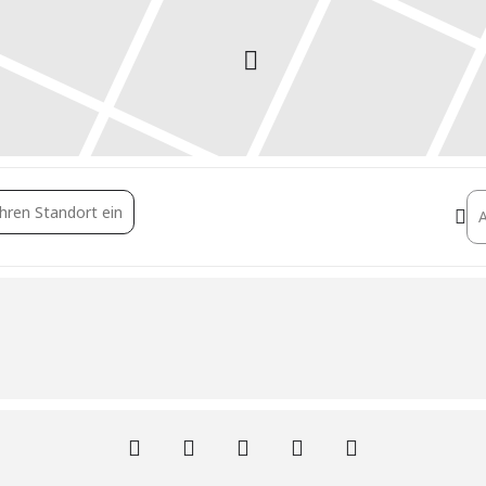
nable Real Estate Management []
De