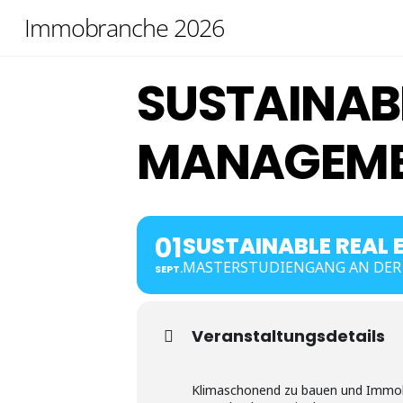
Skip
Immobranche 2026
to
content
SUSTAINABL
MANAGEM
01
SUSTAINABLE REAL
MASTERSTUDIENGANG AN DER
SEPT.
Veranstaltungsdetails
Klimaschonend zu bauen und Immobil