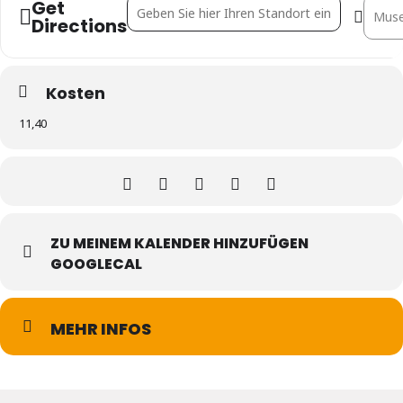
Get
Address - Tatiana Bilbao Estudio [uGIyz5G1Z]
Destin
Directions
Kosten
11,40
ZU MEINEM KALENDER HINZUFÜGEN
GOOGLECAL
MEHR INFOS