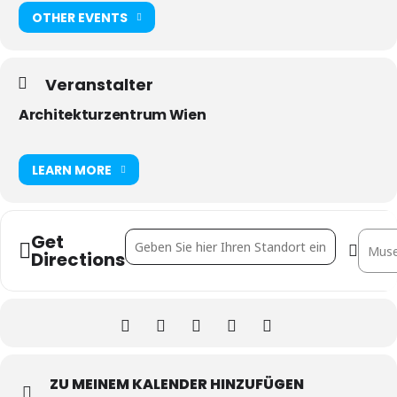
OTHER EVENTS
Veranstalter
Architekturzentrum Wien
LEARN MORE
Get
Address - Tatiana Bilbao Estudio [sgeQybuof]
Destin
Directions
ZU MEINEM KALENDER HINZUFÜGEN