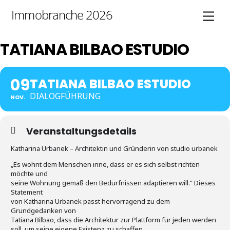
Skip
Immobranche 2026
Men
to
content
TATIANA BILBAO ESTUDIO
09
TATIANA BILBAO ESTUDIO
DIALOGFÜHRUNG
NOV.
Veranstaltungsdetails
Katharina Urbanek – Architektin und Gründerin von studio urbanek
„Es wohnt dem Menschen inne, dass er es sich selbst richten
möchte und
seine Wohnung gemäß den Bedürfnissen adaptieren will.“ Dieses
Statement
von Katharina Urbanek passt hervorragend zu dem
Grundgedanken von
Tatiana Bilbao, dass die Architektur zur Plattform für jeden werden
soll, um seine eigene Existenz zu schaffen.