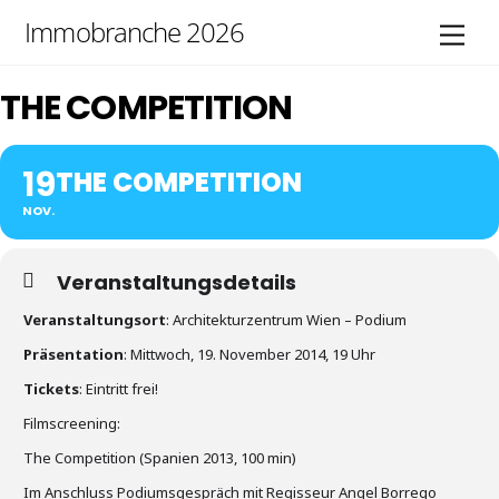
Skip
Immobranche 2026
Men
to
content
THE COMPETITION
19
THE COMPETITION
NOV.
Veranstaltungsdetails
Veranstaltungsort
: Architekturzentrum Wien – Podium
Präsentation
: Mittwoch, 19. November 2014, 19 Uhr
Tickets
: Eintritt frei!
Filmscreening:
The Competition (Spanien 2013, 100 min)
Im Anschluss Podiumsgespräch mit Regisseur Angel Borrego