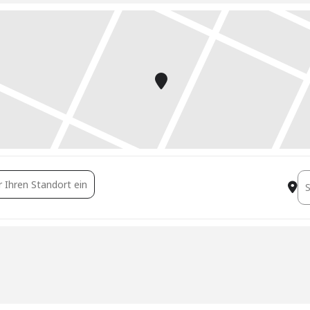
entag Gebäudesicherheit [5f5rbSo4f]
De