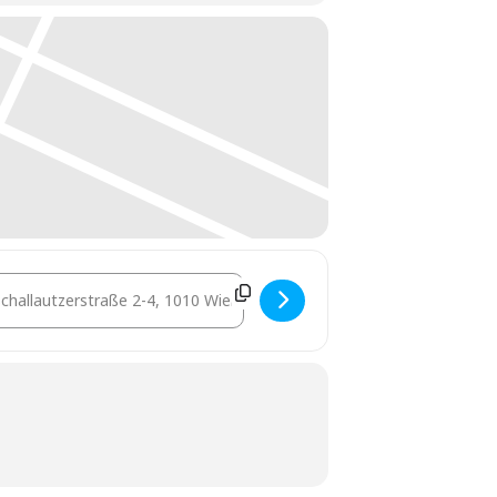
stination Address - Thementag Gebäudesicherheit [LXBty3jJ7]