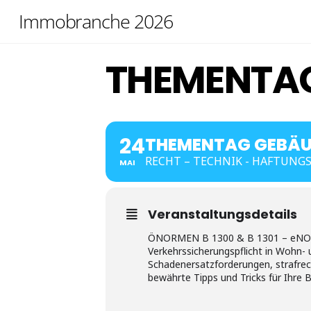
Skip
Immobranche 2026
to
content
THEMENTAG
24
THEMENTAG GEBÄU
RECHT – TECHNIK - HAFTUNGSF
MAI
Veranstaltungsdetails
ÖNORMEN B 1300 & B 1301 – eNORM w
Verkehrssicherungspflicht in Wohn-
Schadenersatzforderungen, strafrec
bewährte Tipps und Tricks für Ihre 