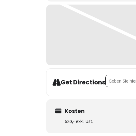
Address - Them
Get Directions
Kosten
620,- exkl. Ust.