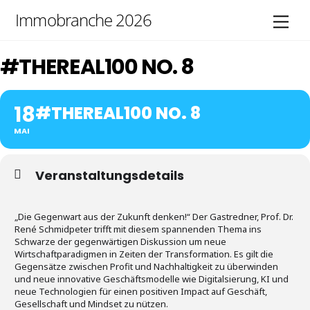
Skip
Immobranche 2026
Men
to
content
#THEREAL100 NO. 8
18
#THEREAL100 NO. 8
MAI
Veranstaltungsdetails
„Die Gegenwart aus der Zukunft denken!“ Der Gastredner, Prof. Dr.
René Schmidpeter trifft mit diesem spannenden Thema ins
Schwarze der gegenwärtigen Diskussion um neue
Wirtschaftparadigmen in Zeiten der Transformation. Es gilt die
Gegensätze zwischen Profit und Nachhaltigkeit zu überwinden
und neue innovative Geschäftsmodelle wie Digitalsierung, KI und
neue Technologien für einen positiven Impact auf Geschäft,
Gesellschaft und Mindset zu nützen.