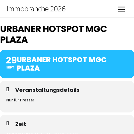
Skip
Immobranche 2026
Men
to
content
URBANER HOTSPOT MGC
PLAZA
29
URBANER HOTSPOT MGC
PLAZA
SEPT.
Veranstaltungsdetails
Nur für Presse!
Zeit