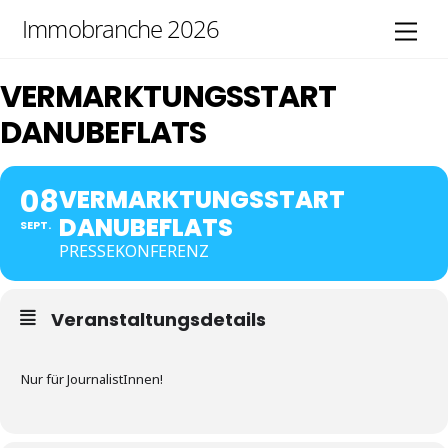
Skip
Immobranche 2026
Men
to
content
VERMARKTUNGSSTART
DANUBEFLATS
08
VERMARKTUNGSSTART
DANUBEFLATS
SEPT.
PRESSEKONFERENZ
Veranstaltungsdetails
Nur für JournalistInnen!