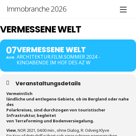
Skip
Immobranche 2026
Men
to
content
VERMESSENE WELT
07
VERMESSENE WELT
ARCHITEKTUR.FILM.SOMMER 2024 -
AUG.
KINOABENDE IM HOF DES AZ W
Veranstaltungsdetails
Vermeintlich
ländliche und entlegene Gebiete, ob im Bergland oder nahe
des
Polarkreises, sind durchzogen von touristischer
Infrastruktur, begleitet
von Terraforming und Bodenversiegelung.
View
, NOR 2021, 04:00 min., ohne Dialog, R: Odveig Klyve
Ein Kreuzfahrtschiff nähert sich einer ruhigen norwegischen