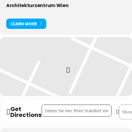
Architekturzentrum Wien
LEARN MORE
Get
Address - Vermessene Welt []
Destin
Directions