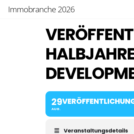
Skip
Immobranche 2026
to
content
VERÖFFENT
HALBJAHRE
DEVELOPM
29
VERÖFFENTLICHUNG
AUG.
Veranstaltungsdetails