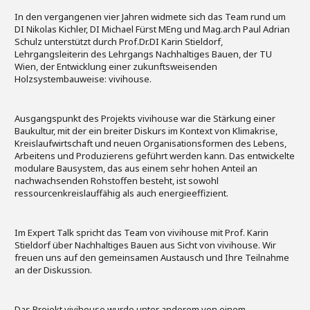
In den vergangenen vier Jahren widmete sich das Team rund um
DI Nikolas Kichler, DI Michael Fürst MEng und Mag.arch Paul Adrian
Schulz unterstützt durch Prof.Dr.DI Karin Stieldorf,
Lehrgangsleiterin des Lehrgangs Nachhaltiges Bauen, der TU
Wien, der Entwicklung einer zukunftsweisenden
Holzsystembauweise: vivihouse.
Ausgangspunkt des Projekts vivihouse war die Stärkung einer
Baukultur, mit der ein breiter Diskurs im Kontext von Klimakrise,
Kreislaufwirtschaft und neuen Organisationsformen des Lebens,
Arbeitens und Produzierens geführt werden kann. Das entwickelte
modulare Bausystem, das aus einem sehr hohen Anteil an
nachwachsenden Rohstoffen besteht, ist sowohl
ressourcenkreislauffähig als auch energieeffizient.
Im Expert Talk spricht das Team von vivihouse mit Prof. Karin
Stieldorf über Nachhaltiges Bauen aus Sicht von vivihouse. Wir
freuen uns auf den gemeinsamen Austausch und Ihre Teilnahme
an der Diskussion.
Das Projekt vivihouse wurde unter anderem von einem