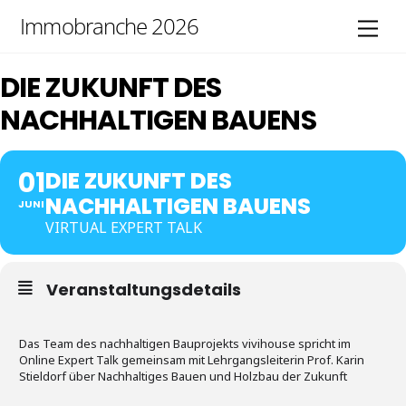
Skip
Immobranche 2026
Men
to
content
DIE ZUKUNFT DES
NACHHALTIGEN BAUENS
01
DIE ZUKUNFT DES
NACHHALTIGEN BAUENS
JUNI
VIRTUAL EXPERT TALK
Veranstaltungsdetails
Das Team des nachhaltigen Bauprojekts vivihouse spricht im
Online Expert Talk gemeinsam mit Lehrgangsleiterin Prof. Karin
Stieldorf über Nachhaltiges Bauen und Holzbau der Zukunft