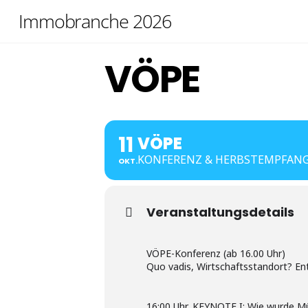
Skip
Immobranche 2026
to
content
VÖPE
11
VÖPE
KONFERENZ & HERBSTEMPFAN
OKT.
Veranstaltungsdetails
VÖPE-Konferenz (ab 16.00 Uhr)
Quo vadis, Wirtschaftsstandort? Ent
16:00 Uhr, KEYNOTE I: Wie wurde M