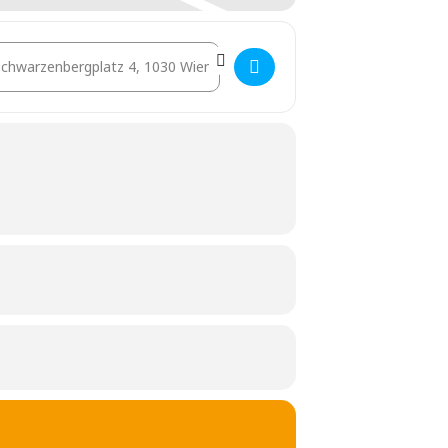
stination Address - VÖPE [V88IGZw5S]