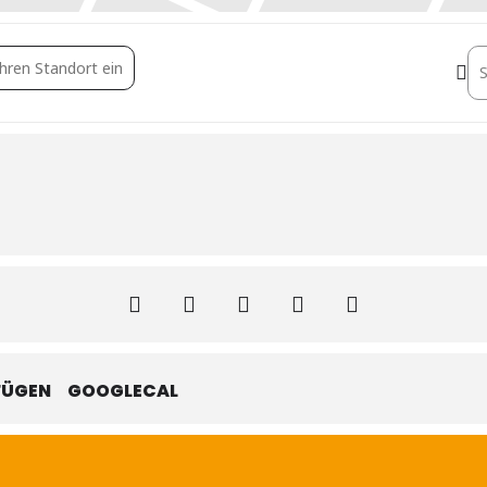
fcXGSoyfS]
De
FÜGEN
GOOGLECAL