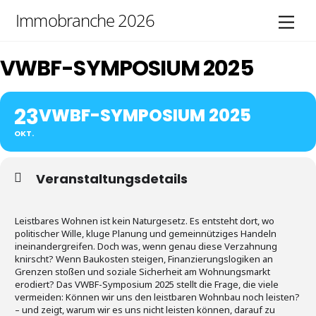
Skip
Immobranche 2026
Men
to
content
VWBF-SYMPOSIUM 2025
23
VWBF-SYMPOSIUM 2025
OKT.
Veranstaltungsdetails
Leistbares Wohnen ist kein Naturgesetz. Es entsteht dort, wo
politischer Wille, kluge Planung und gemeinnütziges Handeln
ineinandergreifen. Doch was, wenn genau diese Verzahnung
knirscht? Wenn Baukosten steigen, Finanzierungslogiken an
Grenzen stoßen und soziale Sicherheit am Wohnungsmarkt
erodiert? Das VWBF-Symposium 2025 stellt die Frage, die viele
vermeiden: Können wir uns den leistbaren Wohnbau noch leisten?
– und zeigt, warum wir es uns nicht leisten können, darauf zu