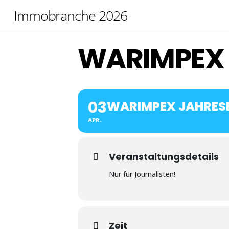
Skip
Immobranche 2026
to
content
WARIMPEX 
03
WARIMPEX JAHRES
APR.
Veranstaltungsdetails
Nur für Journalisten!
Zeit