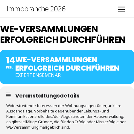
Skip
Immobranche 2026
Men
to
content
WE-VERSAMMLUNGEN
ERFOLGREICH DURCHFÜHREN
14
WE-VERSAMMLUNGEN
ERFOLGREICH DURCHFÜHREN
FEB.
EXPERTENSEMINAR
Veranstaltungsdetails
Widerstreitende Interessen der Wohnungseigentümer, unklare
Ausgangslage, Vorbehalte gegenüber der Leitungs- und
Kommunikationsrolle des/der Abgesandten der Hausverwaltung:
es gibt vielfältige Gründe, die für den Erfolg oder Misserfolg einer
WE-Versammlung maßgeblich sind.