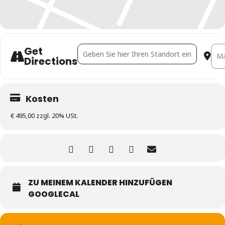
Get
Address - WE-Versammlungen erfolgreich dur
Dest
Directions
Kosten
€ 495,00 zzgl. 20% USt.
ZU MEINEM KALENDER HINZUFÜGEN
GOOGLECAL