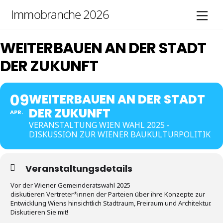
Skip
Immobranche 2026
Men
to
content
WEITERBAUEN AN DER STADT
DER ZUKUNFT
09
WEITERBAUEN AN DER STADT
DER ZUKUNFT
APR.
VERANSTALTUNG WIEN WAHL 2025 -
DISKUSSION ZUR WIENER BAUKULTURPOLITIK
Veranstaltungsdetails
Vor der Wiener Gemeinderatswahl 2025
diskutieren Vertreter*innen der Parteien über ihre Konzepte zur
Entwicklung Wiens hinsichtlich Stadtraum, Freiraum und Architektur.
Diskutieren Sie mit!