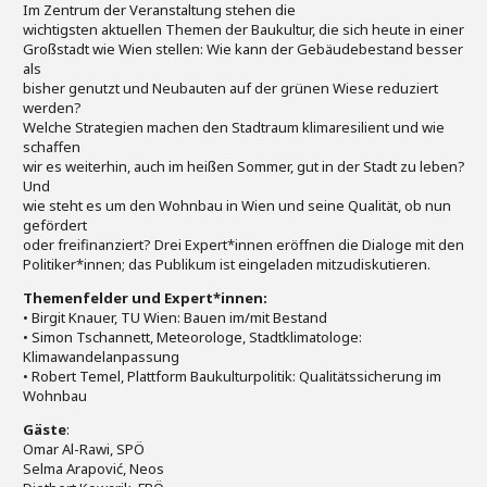
Im Zentrum der Veranstaltung stehen die
wichtigsten aktuellen Themen der Baukultur, die sich heute in einer
Großstadt wie Wien stellen: Wie kann der Gebäudebestand besser
als
bisher genutzt und Neubauten auf der grünen Wiese reduziert
werden?
Welche Strategien machen den Stadtraum klimaresilient und wie
schaffen
wir es weiterhin, auch im heißen Sommer, gut in der Stadt zu leben?
Und
wie steht es um den Wohnbau in Wien und seine Qualität, ob nun
gefördert
oder freifinanziert? Drei Expert*innen eröffnen die Dialoge mit den
Politiker*innen; das Publikum ist eingeladen mitzudiskutieren.
Themenfelder und Expert*innen:
• Birgit Knauer, TU Wien: Bauen im/mit Bestand
• Simon Tschannett, Meteorologe, Stadtklimatologe:
Klimawandelanpassung
• Robert Temel, Plattform Baukulturpolitik: Qualitätssicherung im
Wohnbau
Gäste
:
Omar Al-Rawi, SPÖ
Selma Arapović, Neos