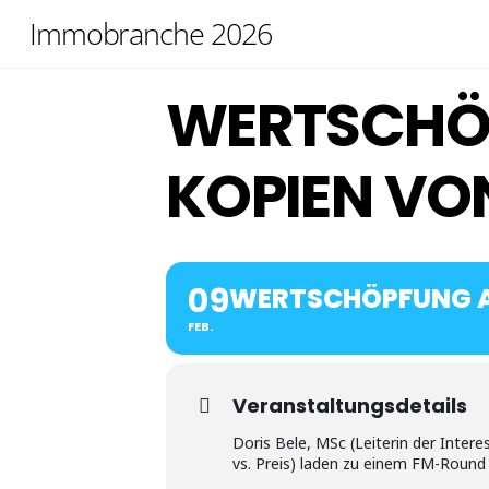
Skip
Immobranche 2026
to
content
WERTSCHÖP
KOPIEN VO
09
WERTSCHÖPFUNG A
FEB.
Veranstaltungsdetails
Doris Bele, MSc (Leiterin der Inter
vs. Preis) laden zu einem FM-Round 