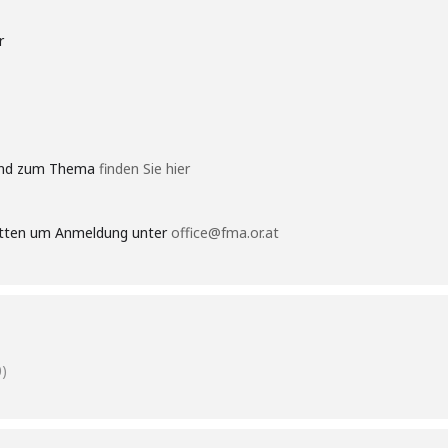
r
 und zum Thema
finden Sie hier
 bitten um Anmeldung unter
office@fma.or.at
)