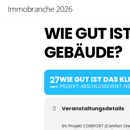
Skip
Immobranche 2026
to
content
WIE GUT IS
GEBÄUDE?
27
WIE GUT IST DAS KL
PROJEKT-ABSCHLUSSEVENT: N
SEPT.
Veranstaltungsdetails
Im Projekt COMFORT (Comfort Orie