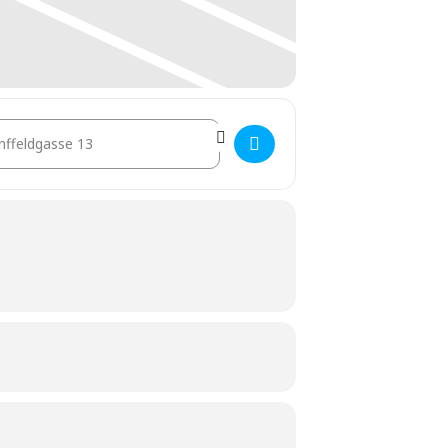
stination Address - Wie gut ist das Klima in Ihrem Gebäude? [CW5U