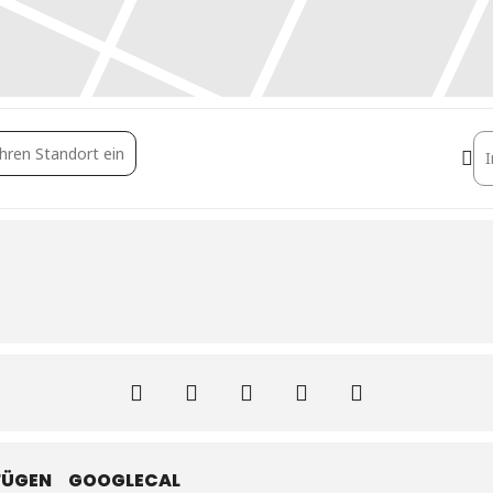
t ist das Klima in Ihrem Gebäude? [ASM1PzbY0]
De
FÜGEN
GOOGLECAL