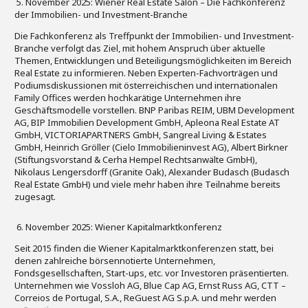
5. November 2025: Wiener Real Estate Salon – Die Fachkonferenz
der Immobilien- und Investment-Branche
Die Fachkonferenz als Treffpunkt der Immobilien- und Investment-
Branche verfolgt das Ziel, mit hohem Anspruch über aktuelle
Themen, Entwicklungen und Beteiligungsmöglichkeiten im Bereich
Real Estate zu informieren. Neben Experten-Fachvorträgen und
Podiumsdiskussionen mit österreichischen und internationalen
Family Offices werden hochkarätige Unternehmen ihre
Geschäftsmodelle vorstellen. BNP Paribas REIM, UBM Development
AG, BIP Immobilien Development GmbH, Apleona Real Estate AT
GmbH, VICTORIAPARTNERS GmbH, Sangreal Living & Estates
GmbH, Heinrich Gröller (Cielo Immobilieninvest AG), Albert Birkner
(Stiftungsvorstand & Cerha Hempel Rechtsanwälte GmbH),
Nikolaus Lengersdorff (Granite Oak), Alexander Budasch (Budasch
Real Estate GmbH) und viele mehr haben ihre Teilnahme bereits
zugesagt.
6. November 2025: Wiener Kapitalmarktkonferenz
Seit 2015 finden die Wiener Kapitalmarktkonferenzen statt, bei
denen zahlreiche börsennotierte Unternehmen,
Fondsgesellschaften, Start-ups, etc. vor Investoren präsentierten.
Unternehmen wie Vossloh AG, Blue Cap AG, Ernst Russ AG, CTT –
Correios de Portugal, S.A., ReGuest AG S.p.A. und mehr werden