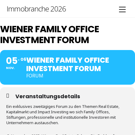
Skip
Immobranche 2026
Men
to
content
WIENER FAMILY OFFICE
INVESTMENT FORUM
05
WIENER FAMILY OFFICE
06
INVESTMENT FORUM
NOV.
FORUM
Veranstaltungsdetails
Ein exklusives zweitägiges Forum zu den Themen Real Estate,
Kapitalmarkt und Impact Investing wo sich Family Offices,
Stiftungen, professionelle und institutionelle Investoren mit
Unternehmern austauschen.