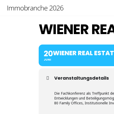
Skip
Immobranche 2026
to
content
WIENER REA
20
WIENER REAL ESTA
JUNI
Veranstaltungsdetails
Die Fachkonferenz als Treffpunkt d
Entwicklungen und Beteiligungsmögl
80 Family Offices, Institutionelle 