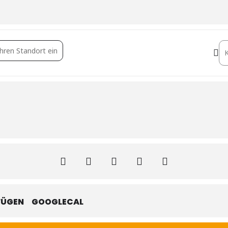
 Real Estate Salon [ac08kkSEB]
De
FÜGEN
GOOGLECAL