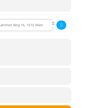
stination Address - Wiener Real Estate Salon [2f5qR405i]