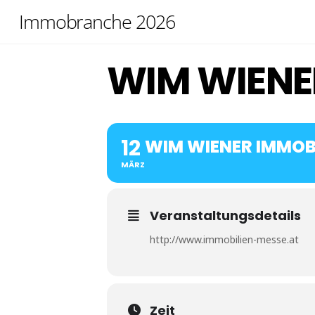
Skip
Immobranche 2026
to
content
WIM WIENE
12
WIM WIENER IMMOB
MÄRZ
Veranstaltungsdetails
http://www.immobilien-messe.at
Zeit