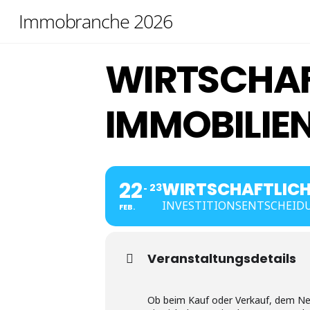
Skip
Immobranche 2026
to
content
WIRTSCHAF
IMMOBILI
22
WIRTSCHAFTLICH
23
INVESTITIONSENTSCHEIDU
FEB.
Veranstaltungsdetails
Ob beim Kauf oder Verkauf, dem Ne