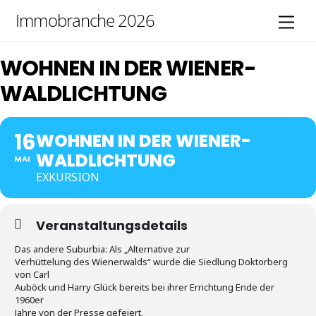
Skip
Immobranche 2026
Men
to
content
WOHNEN IN DER WIENER­
WALD­LICHTUNG
16
WOHNEN IN DER WIENER­
WALD­LICHTUNG
MAI
EXKURSION
Veranstaltungsdetails
Das andere Suburbia: Als „Alternative zur
Verhüttelung des Wienerwalds“ wurde die Siedlung Doktorberg
von Carl
Auböck und Harry Glück bereits bei ihrer Errichtung Ende der
1960er
Jahre von der Presse gefeiert.