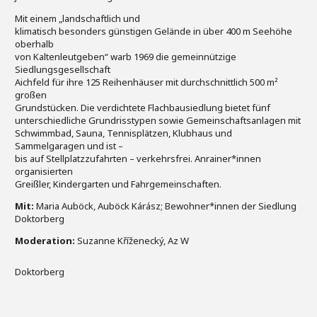
Mit einem „landschaftlich und
klimatisch besonders günstigen Gelände in über 400 m Seehöhe
oberhalb
von Kaltenleutgeben“ warb 1969 die gemeinnützige
Siedlungsgesellschaft
Aichfeld für ihre 125 Reihenhäuser mit durchschnittlich 500 m²
großen
Grundstücken. Die verdichtete Flachbausiedlung bietet fünf
unterschiedliche Grundrisstypen sowie Gemeinschaftsanlagen mit
Schwimmbad, Sauna, Tennisplätzen, Klubhaus und
Sammelgaragen und ist –
bis auf Stellplatzzufahrten – verkehrsfrei. Anrainer*innen
organisierten
Greißler, Kindergarten und Fahrgemeinschaften.
Mit:
Maria Auböck, Auböck Kárász; Bewohner*innen der Siedlung
Doktorberg
Moderation:
Suzanne Kříženecký, Az W
Doktorberg