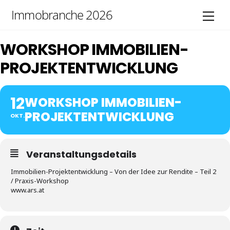
Skip
Immobranche 2026
Men
to
content
WORKSHOP IMMOBILIEN-
PROJEKTENTWICKLUNG
12
WORKSHOP IMMOBILIEN-
PROJEKTENTWICKLUNG
OKT.
Veranstaltungsdetails
Immobilien-Projektentwicklung – Von der Idee zur Rendite – Teil 2
/ Praxis-Workshop
www.ars.at