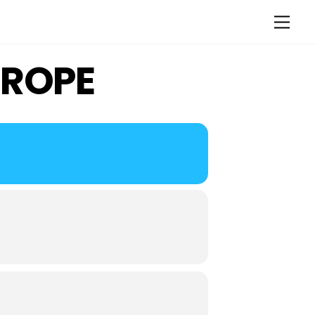
Men
UROPE