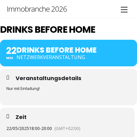
Skip
Immobranche 2026
Men
to
content
DRINKS BEFORE HOME
22
DRINKS BEFORE HOME
NETZWERKVERANSTALTUNG
MAI
Veranstaltungsdetails
Nur mit Einladung!
Zeit
22/05/2025
18:00
-
20:00
(GMT+02:00)