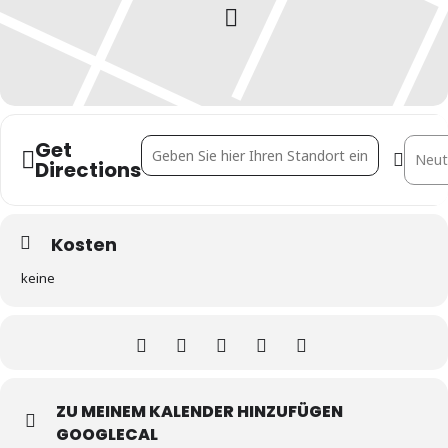
Get
Address - Drinks before home [aC3ROP1NX]
Destin
Directions
Kosten
keine
ZU MEINEM KALENDER HINZUFÜGEN
GOOGLECAL