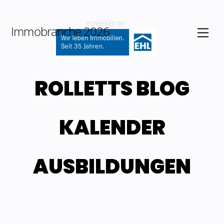
Skip
POWERED BY
Immobranche 2026
Men
to
content
ROLLETTS BLOG
KALENDER
AUSBILDUNGEN