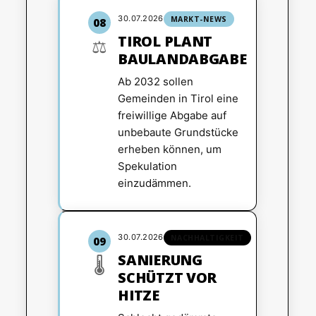
30.07.2026
MARKT-NEWS
08
TIROL PLANT
⚖️
BAULANDABGABE
Ab 2032 sollen
Gemeinden in Tirol eine
freiwillige Abgabe auf
unbebaute Grundstücke
erheben können, um
Spekulation
einzudämmen.
30.07.2026
NACHHALTIGKEIT
09
SANIERUNG
🌡️
SCHÜTZT VOR
HITZE