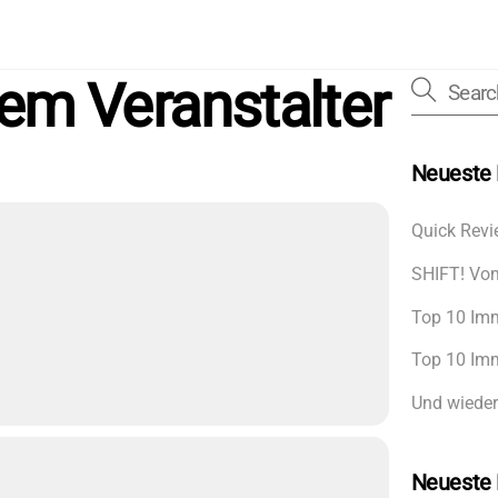
em Veranstalter
Neueste 
Quick Revi
SHIFT! Vom
Top 10 Imm
Top 10 Imm
Und wieder
Neueste