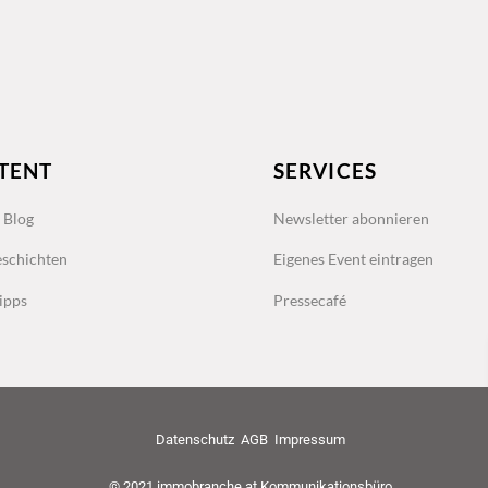
TENT
SERVICES
s Blog
Newsletter abonnieren
schichten
Eigenes Event eintragen
ipps
Pressecafé
Datenschutz
AGB
Impressum
© 2021 immobranche.at Kommunikationsbüro