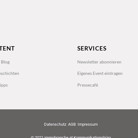
TENT
SERVICES
s Blog
Newsletter abonnieren
schichten
Eigenes Event eintragen
ipps
Pressecafé
Datenschutz
AGB
Impressum
© 2021 immobranche.at Kommunikationsbüro