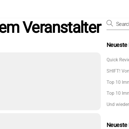
em Veranstalter
Neueste 
Quick Revi
SHIFT! Vom
Top 10 Imm
Top 10 Imm
Und wieder
Neueste