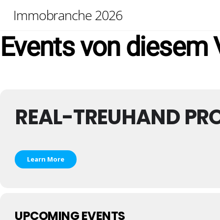
Skip
Immobranche 2026
to
content
Events von diesem V
REAL-TREUHAND PR
Learn More
UPCOMING EVENTS